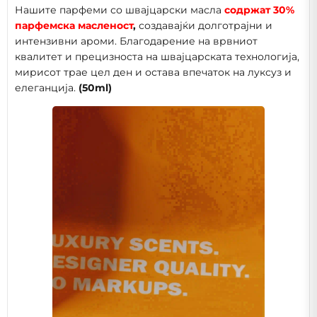
Нашите парфеми со швајцарски масла
содржат 30%
парфемска масленост
,
создавајќи долготрајни и
интензивни ароми. Благодарение на врвниот
квалитет и прецизноста на швајцарската технологија,
мирисот трае цел ден и остава впечаток на луксуз и
елеганција.
(50ml)