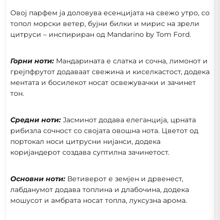
Овој парфем ја доловува есенцијата на свежо утро, со
топол морски ветер, бујни билки и мирис на зрели
цитруси – инспириран од Mandarino by Tom Ford.
Горни ноти:
Мандарината е слатка и сочна, лимонот и
грејпфрутот додаваат свежина и киселкастост, додека
ментата и босилекот носат освежувачки и зачинет
тон.
Средни ноти:
Јасминот додава елеганција, црната
рибизла сочност со својата овошна нота. Цветот од
портокал носи цитрусни нијанси, додека
коријандерот создава суптилна зачинетост.
Основни ноти:
Ветиверот е земјен и дрвенест,
лабданумот додава топлина и длабочина, додека
мошусот и амбрата носат топла, луксузна арома.