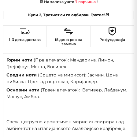
🛒 На залиха уште
7 парчиња
!
Купи 2, Третиот си го одбираш Гратис! 🎁
1-3 дена достава
15 дена рок на
Рефундација
замена
Горни ноти
(Прв впечаток): Мандарина, Лимон,
Грејпфрут, Мента, Босилек.
Средни ноти
(Срцето на мирисот):
Јасмин, Црна
рибизла, Цвет од портокал, Коријандер.
Основни ноти
(Траен впечаток): Ветивер, Лабданум,
Мошус, Амбра.
Свеж, цитрусно-ароматичен мирис инспириран од
амбиентот на италијанското Амалфијско крајбрежје.