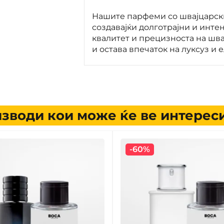
Нашите парфеми со швајцарск
создавајќи долготрајни и инт
квалитет и прецизноста на шва
и остава впечаток на луксуз и 
зводи кои може ќе ве интерес
-60%