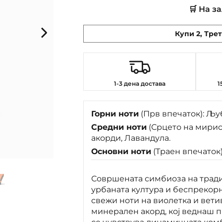
🛒 На з
Купи 2, Трет
1-3 дена достава
1
Горни ноти
(Прв впечаток): Љу
Средни ноти
(Срцето на мирис
акорди, Лавандула.
Основни ноти
(Траен впечаток)
Совршената симбиоза на тради
урбаната култура и беспрекорн
свежи ноти на виолетка и вет
минерален акорд, кој веднаш 