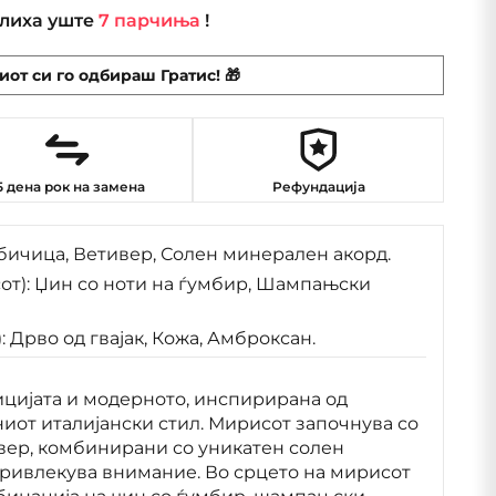
алиха уште
7 парчиња
!
иот си го одбираш Гратис! 🎁
5 дена рок на замена
Рефундација
бичица, Ветивер, Солен минерален акорд.
от): Џин со ноти на ѓумбир, Шампањски
: Дрво од гвајак, Кожа, Амброксан.
цијата и модерното, инспирирана од
иот италијански стил. Мирисот започнува со
ивер, комбинирани со уникатен солен
привлекува внимание. Во срцето на мирисот