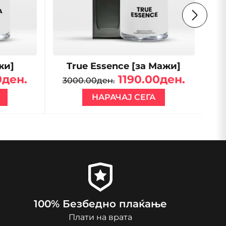
жи]
True Essence [за Мажи]
0ден.
1190.00ден.
3000.00ден.
3
НАРАЧАЈ СЕГА
100% Безбедно плаќање
Плати на врата