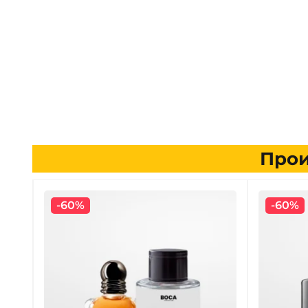
Прои
-60%
-60%