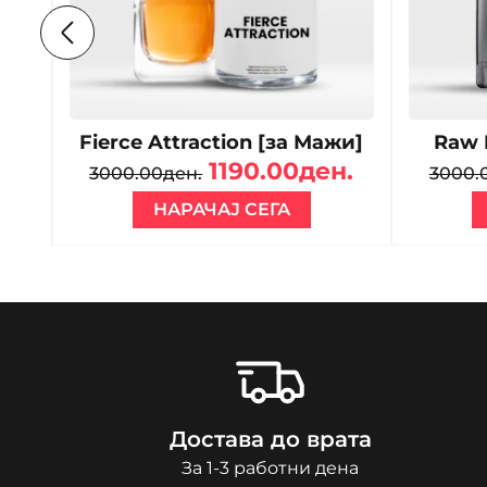
]
Fierce Attraction [за Мажи]
Raw 
н.
1190.00ден.
3000.00ден.
3000.
НАРАЧАЈ СЕГА
Достава до врата
За 1-3 работни дена