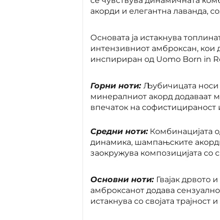
се чувствува динамичната ком
акорди и елегантна лаванда, с
Основата ја истакнува топлинат
интензивниот амброксан, кои 
инспириран од Uomo Born in Ro
Горни ноти:
Љубичицата носи 
минералниот акорд додаваат м
впечаток на софистицираност 
Средни ноти:
Комбинацијата о
динамика, шампањските акорди 
заокружува композицијата со с
Основни ноти:
Гвајак дрвото и
амброксанот додава сензуалнос
истакнува со својата трајност 