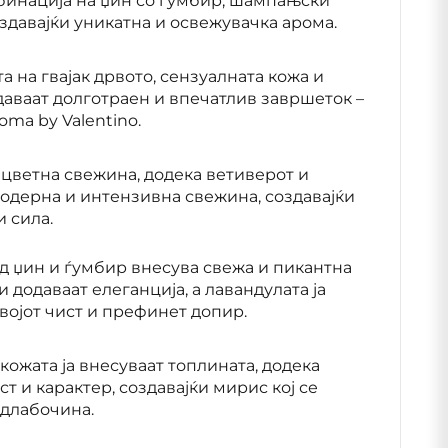
бинација на џин со ѓумбир, шампањски
оздавајќи уникатна и освежувачка арома.
а на гвајак дрвото, сензуалната кожа и
даваат долготраен и впечатлив завршеток –
ma by Valentino.
цветна свежина, додека ветиверот и
одерна и интензивна свежина, создавајќи
и сила
.
д џин и ѓумбир внесува свежа и пикантна
додаваат елеганција, а лавандулата ја
војот чист и префинет допир.
 кожата ја внесуваат топлината, додека
т и карактер, создавајќи мирис кој се
и длабочина.