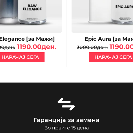
Elegance [за Мажи]
Epic Aura [за Ма
1190.00ден.
1190.0
00ден.
3000.00ден.
НАРАЧАЈ СЕГА
НАРАЧАЈ СЕГА
Гаранција за замена
Во првите 15 дена