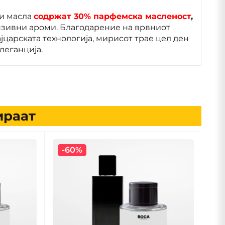
и масла
содржат 30% парфемска масленост
,
ензивни ароми. Благодарение на врвниот
јцарската технологија, мирисот трае цел ден
елеганција.
ираат
-60%
-