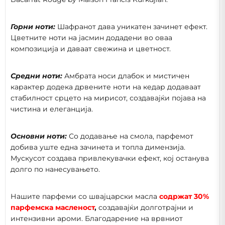
Горни ноти:
Шафранот дава уникатен зачинет ефект.
Цветните ноти на јасмин додадени во оваа
композиција и даваат свежина и цветност.
Средни ноти:
Амбрата носи длабок и мистичен
карактер додека дрвените ноти на кедар додаваат
стабилност срцето на мирисот, создавајќи појава на
чистина и елеганција.
Основни ноти:
Со додавање на смола, парфемот
добива уште една зачинета и топла димензија.
Мускусот создава привлекувачки ефект, кој останува
долго по нанесувањето.
Нашите парфеми со швајцарски масла
содржат 30%
парфемска масленост
,
создавајќи долготрајни и
интензивни ароми. Благодарение на врвниот