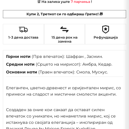
🛒 На залиха уште
7 парчиња
!
Купи 2, Третиот си го одбираш Гратис! 🎁
1-3 дена достава
15 дена рок на
Рефундација
замена
Горни ноти
(Прв впечаток): Шафран , Јасмин.
Средни ноти
(Срцето на мирисот): Амбра, Кедар.
Основни ноти
(Траен впечаток):
Смола, Мускус.
Елегантен, цветно-дрвенест и оријентален мирис, со
примеси на сладост и мистични смолести акценти.
Создаден за оние кои сакаат да остават силен
впечаток со уникатен, но ненаметлив мирис, кој се
истакнува со својата елеганција – инспириран од
Bacarrat Rouge by Maison Francis Kurkdjian.